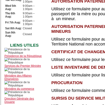
Tue 4th Aug:
AUTORISATION PATERNE
1:00pm
Wed 5th
9:00am –
Utilisez ce formulaire pour au
Aug:
1:00pm
passeport de la mère ou pour
Thu 6th
9:00am –
Aug:
1:00pm
à un mineur.
9:00am –
Fri 7th Aug:
1:00pm
AUTORISATION PATERNE
Sat 8th Aug:
Closed
MINEURS
Sun 9th
Closed
Aug:
Utilisez ce formulaire pour au
Territoire National non ac
LIENS UTILES
CERTIFICAT DE CHANGE
Présidence de la République
Utilisez ce formulaire pour
Services du Premier Ministre
LISTE INVENTAIRE DE 
Utilisez ce formulaire pour l
Ministère des Affaires
Etrangères
PROCURATION
Ministère du commerce
Utilisez ce formulaire comme
SURSIS DU SERVICE MILI
Direction Générale des
Douane