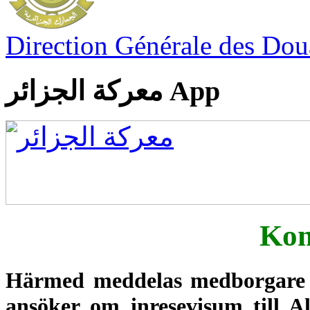
Direction Générale des Do
معركة الجزائر App
Ko
Härmed meddelas medborgare 
ansöker om inresevisum till Al