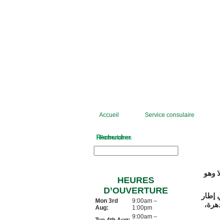
Accueil
Service consulaire
Rechercher
Formulaires
ا وهو
HEURES
D’OUVERTURE
 إطار
Mon 3rd
9:00am –
ة ومزدهرة
Aug:
1:00pm
9:00am –