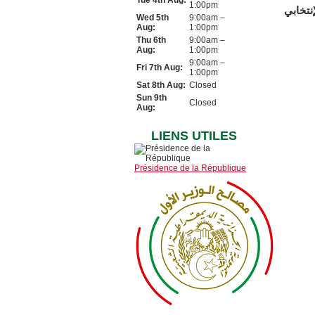
Tue 4th Aug:
1:00pm
نتخابي
Wed 5th
9:00am –
Aug:
1:00pm
Thu 6th
9:00am –
Aug:
1:00pm
9:00am –
Fri 7th Aug:
1:00pm
Sat 8th Aug:
Closed
Sun 9th
Closed
Aug:
LIENS UTILES
Présidence de la République