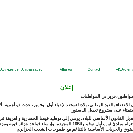
Activités de l’Ambassadeur
Affaires
Contact
إعلان
مواطنين،عزيزاتي المواطنات
الاحتفاء بالعيد الوطني، بلادنا تستعد لإحياء أول نوفمبر، حدث ذو أهمية، أل
ستفتاء على مشروع تعديل الدستور
يل القانون الأساسي للبلاد، يرمي إلى توطيد قيمنا الحضارية والعريقة في
الوفاء وإحترام مبادئ ثورة أول نوفمبر1954 المجيدة، وإرساء قواعد جزائر قوي،
قوق والحريات الأساسية بالتناغم مع طموحات الشعب الجزائري