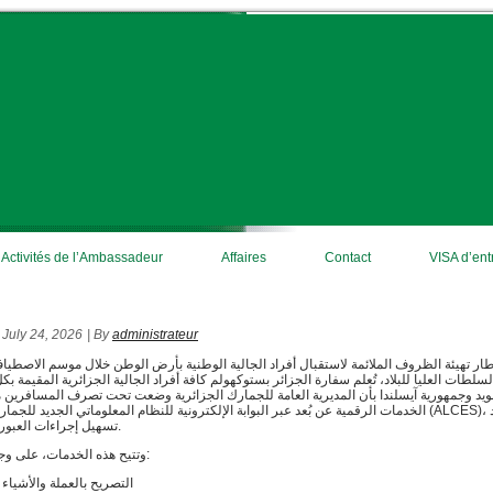
Activités de l’Ambassadeur
Affaires
Contact
July 24, 2026
|
By
administrateur
ار تهيئة الظروف الملائمة لاستقبال أفراد الجالية الوطنية بأرض الوطن خلال موسم الاصطياف
سلطات العليا للبلاد، تُعلم سفارة الجزائر بستوكهولم كافة أفراد الجالية الجزائرية المقيمة ب
يد وجمهورية آيسلندا بأن المديرية العامة للجمارك الجزائرية وضعت تحت تصرف المسافرين
الخدمات الرقمية عن بُعد عبر البوابة الإلكترونية للنظام المعلوماتي الجديد للجمارك الجزائرية (CES
تسهيل إجراءات العبور عبر الحدود.
وتتيح هذه الخدمات، على وجه الخصوص:
التصريح بالعملة والأشياء 