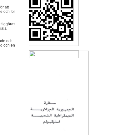
ör att
e och för
tliggöras
iala
nde och
ng och en