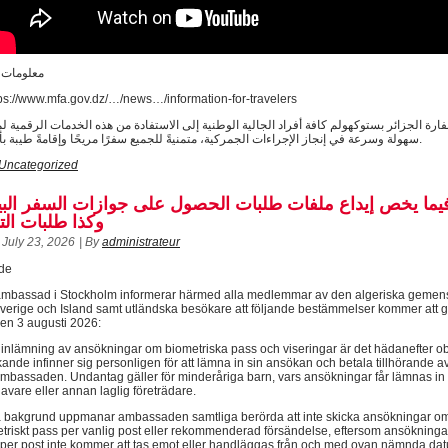
معلومات 
ps://www.mfa.gov.dz/…/news…/information-for-travelers
ارة الجزائر بستوكهولم كافة أفراد الجالية الوطنية إلى الاستفادة من هذه الخدمات الرقمية ل
سهولة وسرعة في إنجاز الإجراءات الجمركية، متمنيةً للجميع سفرًا مريحًا وإقامةً طيبة بأرض الوطن.
Uncategorized
يما يخص إيداع ملفات طلبات الحصول على جوازات السفر البيو
وكذا طلبات ال
July 23, 2026
|
By
administrateur
de
 ambassad i Stockholm informerar härmed alla medlemmar av den algeriska geme
Sverige och Island samt utländska besökare att följande bestämmelser kommer att g
en 3 augusti 2026:
 inlämning av ansökningar om biometriska pass och viseringar är det hädanefter obl
kande infinner sig personligen för att lämna in sin ansökan och betala tillhörande av
ambassaden. Undantag gäller för minderåriga barn, vars ansökningar får lämnas in
vare eller annan laglig företrädare.
 bakgrund uppmanar ambassaden samtliga berörda att inte skicka ansökningar om
etriskt pass per vanlig post eller rekommenderad försändelse, eftersom ansökning
per post inte kommer att tas emot eller handläggas från och med ovan nämnda da