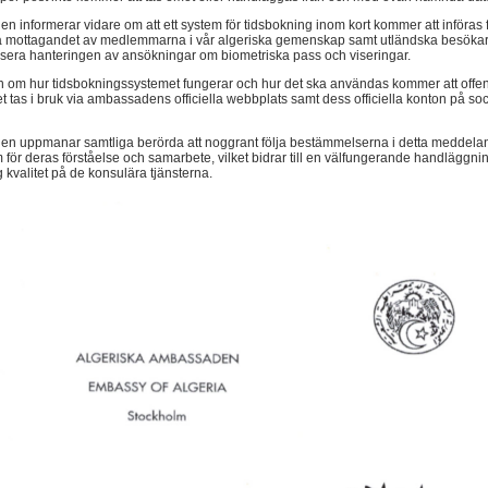
 informerar vidare om att ett system för tidsbokning inom kort kommer att införas f
a mottagandet av medlemmarna i vår algeriska gemenskap samt utländska besökar
ivisera hanteringen av ansökningar om biometriska pass och viseringar.
n om hur tidsbokningssystemet fungerar och hur det ska användas kommer att offen
et tas i bruk via ambassadens officiella webbplats samt dess officiella konton på soc
n uppmanar samtliga berörda att noggrant följa bestämmelserna i detta meddela
 för deras förståelse och samarbete, vilket bidrar till en välfungerande handläggni
g kvalitet på de konsulära tjänsterna.