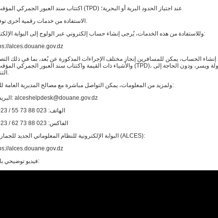
اكتتاب سند العبور الجمركي المؤقت للمركبات (TPD) عند اجتياز الحدود البرية أو البحرية؛
الاستفادة من خدمات رقمية أخرى توفرها المنصة.
وللاستفادة من هذه الخدمات، يُرجى إنشاء حساب إلكتروني عبر الولوج إلى البوابة الإلكترونية التالية:
ps://alces.douane.gov.dz
إنشاء الحساب، يمكن للمسافرين إنجاز مختلف الإجراءات المذكورة عن بُعد، بما في ذلك التصر
والأشياء ذات القيمة واكتتاب سند العبور الجمركي المؤقت للمركبات (TPD)، بكل سهولة ويسر
التنقل المسبق.
ولمزيد من المعلومات، يمكن التواصل مباشرة مع مصالح المديرية العامة للجمارك عبر:
البريد الإلكتروني: alceshelpdesk@douane.gov.dz
الهاتف: 023 88 73 55 / 023 88 72 24
الفاكس: 023 88 73 62 / 023 88 72 22
البوابة الإلكترونية للنظام المعلوماتي الجديد للجمارك الجزائرية (ALCES):
ps://alces.douane.gov.dz
فيديو توضيحي باللغة العربية: