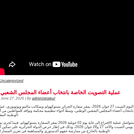
Uncategorized
عملية التصويت الخاصة بانتخاب أعضاء المجلس الشعبي 
June 27, 2026
|
By
administrateur
انطلقت اليوم السبت 27 جوان 2026، بمقر سفارة الجزائر بستوكهولم وبمكاتب مالمو ويوتوبوري
بانتخاب أعضاء المجلس الشعبي الوطني، وسط أجواء تنظيمية محكمة وتوافد للمواطنين من أفر
الوطنية المقيمة بالسويد.
وستتواصل عملية الاقتراع إلى غاية يوم 02 جويلية 2026 بمقر السفارة بستوكهولم، ف
ويوتوبوري يومي السبت والأحد 27 و28 جوان 2026، وذلك في إطار حرص الدولة الجزائرية على 
الوطنية بالخارج من ممارسة حقهم الدستوري والمساهمة في تعزيز المسار الديمقراطي.