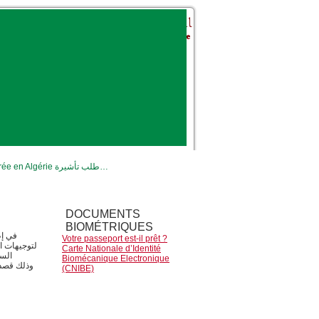
VISA d’entrée en Algérie طلب تأشيرة…
DOCUMENTS
BIOMÉTRIQUES
في إط
Votre passeport est-il prêt ?
لتوجيهات ال
Carte Nationale d’Identité
السو
Biomécanique Electronique
(CNIBE)