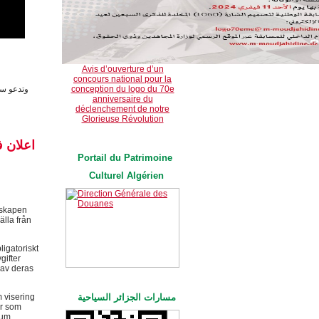
Avis d’ouverture d’un
concours national pour la
conception du logo du 70e
وتدعو سف
anniversaire du
déclenchement de notre
Glorieuse Révolution
اعلان ف
Portail du Patrimoine 
Culturel Algérien
nskapen
älla från
igatoriskt
gifter
 av deras
مسارات الجزائر السياحية
 visering
ar som
tum.