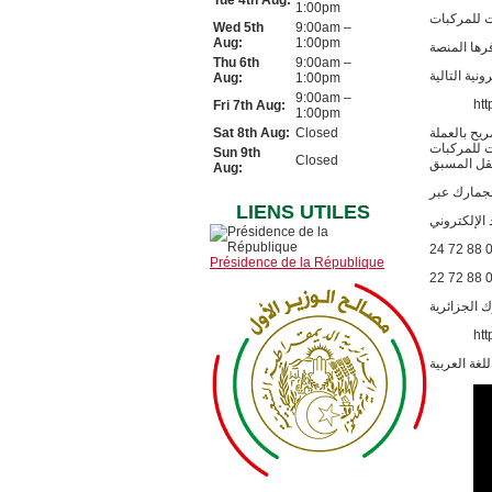
Tue 4th Aug:
1:00pm
Wed 5th
9:00am –
Aug:
1:00pm
Thu 6th
9:00am –
Aug:
1:00pm
9:00am –
htt
Fri 7th Aug:
1:00pm
يح بالعملة
Closed
Sat 8th Aug:
، ودون الحاجة إلى
Sun 9th
Closed
Aug:
LIENS UTILES
Présidence de la République
htt