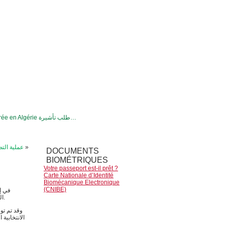
VISA d’entrée en Algérie طلب تأشيرة…
»
عملية الت
DOCUMENTS
BIOMÉTRIQUES
Votre passeport est-il prêt ?
Carte Nationale d’Identité
Biomécanique Electronique
(CNIBE)
المكاتب الانتخابية المتنقلة نحو مدينتي مالمو ويوتيبوري، بعد استكمال جميع الترتيبات التنظيمية واللوجستية.
وقد تم تو
الانتخابية