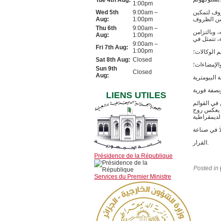
Tue 4th Aug:
1:00pm
روف لتمكين
9:00am –
Wed 5th
Aug:
1:00pm
Thu 6th
9:00am –
، وبالتزامن
Aug:
1:00pm
9:00am –
Fri 7th Aug:
1:00pm
م الوكالات؛
Sat 8th Aug:
Closed
الإمضاءات؛
Sun 9th
Closed
Aug:
LIENS UTILES
في القوائم
ما يعكس روح
ا في صناعة
القرار.
Présidence de la République
Posted in
Services du Premier Ministre