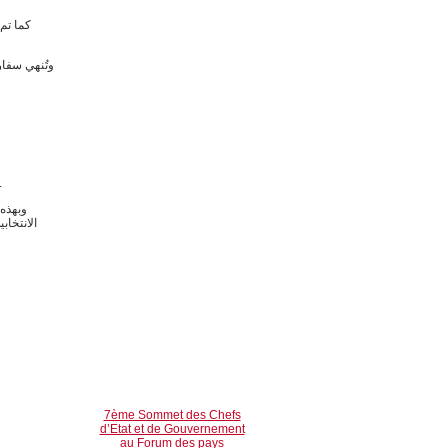
كما تم
وتُنهي سفار
كما يمكن للناخبين المسجلين في القائمة الانتخابية الحصول على بطاقة
وبهذه 
الانتخاب
7ème Sommet des Chefs
d’Etat et de Gouvernement
au Forum des pays