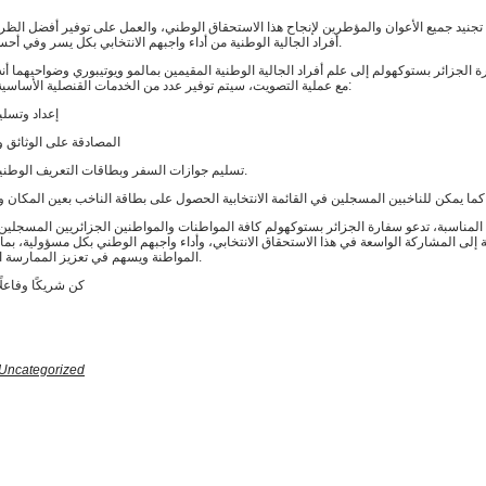
 تجنيد جميع الأعوان والمؤطرين لإنجاح هذا الاستحقاق الوطني، والعمل على توفير أفضل الظ
أفراد الجالية الوطنية من أداء واجبهم الانتخابي بكل يسر وفي أحسن الظروف.
ة الجزائر بستوكهولم إلى علم أفراد الجالية الوطنية المقيمين بمالمو ويوتيبوري وضواحيهما أنه
مع عملية التصويت، سيتم توفير عدد من الخدمات القنصلية الأساسية، تتمثل في:
إعداد وتسلي
المصادقة على الوثائق و
تسليم جوازات السفر وبطاقات التعريف الوطنية البيومترية.
 الناخب بعين المكان وبصفة فورية.
المناسبة، تدعو سفارة الجزائر بستوكهولم كافة المواطنات والمواطنين الجزائريين المسجلين 
ية إلى المشاركة الواسعة في هذا الاستحقاق الانتخابي، وأداء واجبهم الوطني بكل مسؤولية، ب
المواطنة ويسهم في تعزيز الممارسة الديمقراطية.
كن شريكًا وفاعلً
Uncategorized