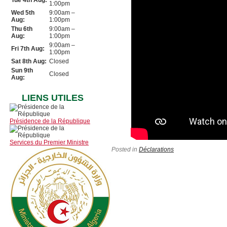
Tue 4th Aug:
1:00pm
Wed 5th
9:00am –
Aug:
1:00pm
Thu 6th
9:00am –
Aug:
1:00pm
9:00am –
Fri 7th Aug:
1:00pm
Sat 8th Aug:
Closed
Sun 9th
Closed
Aug:
LIENS UTILES
Présidence de la République
Services du Premier Ministre
Posted in
Déclarations