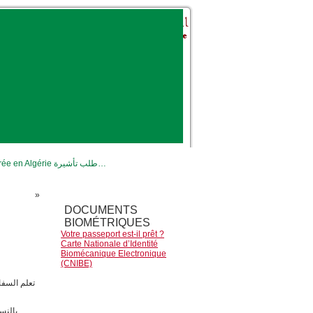
VISA d’entrée en Algérie طلب تأشيرة…
»
DOCUMENTS
BIOMÉTRIQUES
Votre passeport est-il prêt ?
Carte Nationale d’Identité
Biomécanique Electronique
(CNIBE)
دول المرفق
بريدي