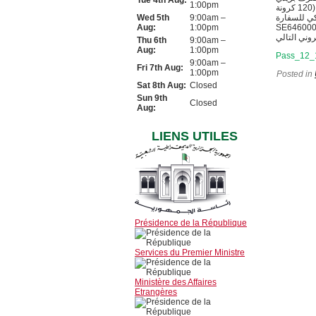
Tue 4th Aug:
1:00pm
مضمون عليه العنوان الشخصي لصاحب الجواز، وكتسهيل للإجراءات أيضا، يمكنهم دفع مستحقات البريد (120 كرونة
Wed 5th
9:00am –
عن كل جواز) عن طر
Aug:
1:00pm
SE6460000000000
Thu 6th
9:00am –
Aug:
1:00pm
Pass_12_
9:00am –
Fri 7th Aug:
1:00pm
Posted in
Sat 8th Aug:
Closed
Sun 9th
Closed
Aug:
LIENS UTILES
Présidence de la République
Services du Premier Ministre
Ministère des Affaires
Etrangères