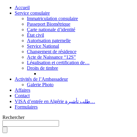
Accueil
Service consulaire
Immatriculation consulaire
Passeport Biométrique
Carte nationale d’identité
État civil
Autorisation paternelle
Service National
Changement de résidence
Acte de Naissance “12S”
Légalisation et certification de…
Droits de timbre
Activités de l’Ambassadeur
Galerie Photo
Affaires
Contact
VISA d’entrée en Algérie طلب تأشيرة…
Formulaires
Rechercher