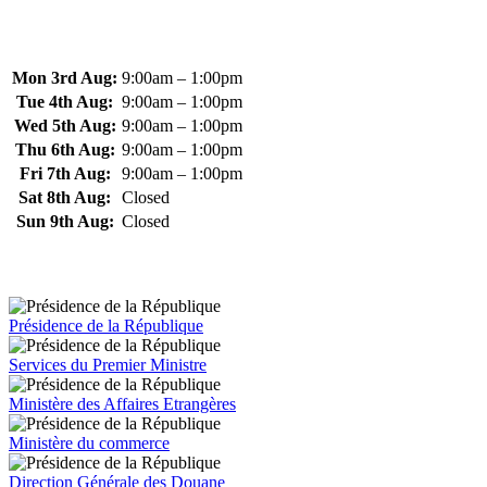
Mon 3rd Aug:
9:00am – 1:00pm
Tue 4th Aug:
9:00am – 1:00pm
Wed 5th Aug:
9:00am – 1:00pm
Thu 6th Aug:
9:00am – 1:00pm
Fri 7th Aug:
9:00am – 1:00pm
Sat 8th Aug:
Closed
Sun 9th Aug:
Closed
Présidence de la République
Services du Premier Ministre
Ministère des Affaires Etrangères
Ministère du commerce
Direction Générale des Douane