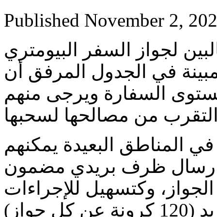
Published
November 2, 20
البين لجواز السفر البيومتري
لمبينة في الجدول المرفق أن
مستوى السفارة ويرجى منهم
لتقرب من مصالحها لسحبها
ن في المناطق البعيدة يمكنهم
بارسال ظرف بريدي مضمون
لجواز، وكتسهيل للإجراءات
أيضا، يمكنهم دفع مستحقات البريد (120 كرونة عن كل جواز)