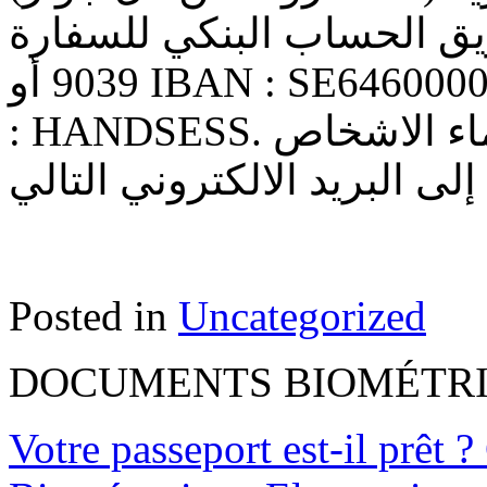
عن طريق الحساب البنكي للسفارة Bank-Gir
9039 أو IBAN : SE6460000000000386367558 BIC/SWIFT
: HANDSESS. و إرسال وصل التسديد مع اسماء الاشخاص
ي
Posted in
Uncategorized
DOCUMENTS BIOMÉTR
Votre passeport est-il prêt ?