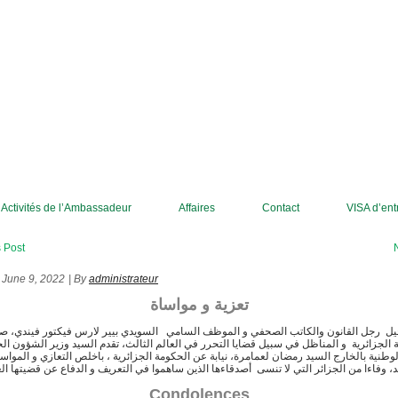
Activités de l’Ambassadeur
Affaires
Contact
 Post
June 9, 2022
|
By
administrateur
تعزية و مواساة
يل رجل القانون والكاتب الصحفي و الموظف السامي السويدي بيير لارس فيكتور فيندي، صد
ة الجزائرية و المناظل في سبيل قضايا التحرر في العالم الثالث، تقدم السيد وزير الشؤون الخ
الوطنية بالخارج السيد رمضان لعمامرة، نيابة عن الحكومة الجزائرية ، باخلص التعازي و المواساة
د، وفاءا من الجزائر التي لا تنسى أصدقاءها الذين ساهموا في التعريف و الدفاع عن قضيتها الع
Condolences