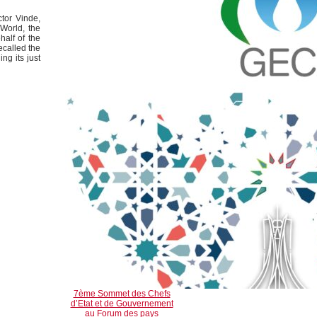
ctor Vinde,
 World, the
alf of the
ecalled the
ng its just
7ème Sommet des Chefs
d’Etat et de Gouvernement
au Forum des pays