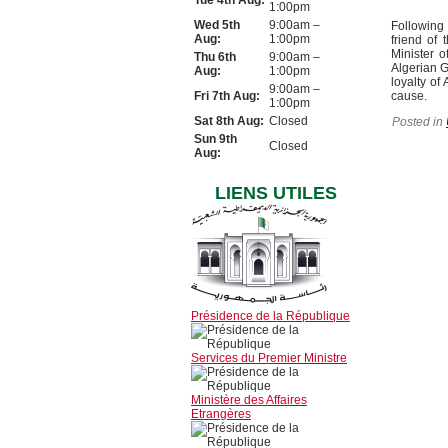
Tue 4th Aug:
1:00pm
Wed 5th
9:00am –
Following 
Aug:
1:00pm
friend of 
Minister 
Thu 6th
9:00am –
Algerian G
Aug:
1:00pm
loyalty of
9:00am –
Fri 7th Aug:
cause.
1:00pm
Sat 8th Aug:
Closed
Posted in
Sun 9th
Closed
Aug:
LIENS UTILES
Présidence de la République
Services du Premier Ministre
Ministère des Affaires
Etrangères